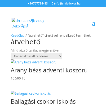
+36707724483
info@shiladekor.hu
Kezdőlap
/ “átvehető” címkével rendelkező termékek
átvehető
Mind a(z) 5 találat megjelenítve
Arany bézs adventi koszorú
16.500
Ft
Ballagási csokor iskolás