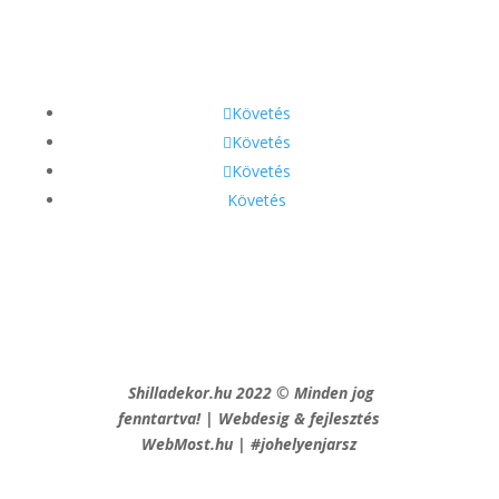
GDPR
Fizetés és szállítás
Követés
Követés
Követés
Követés
Shilladekor.hu 2022 © Minden jog
fenntartva! | Webdesig & fejlesztés
WebMost.hu | #johelyenjarsz