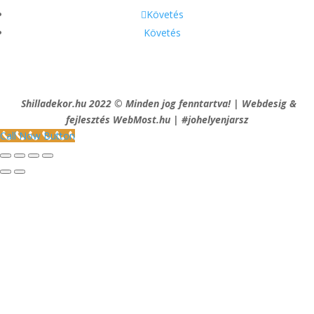
Követés
Követés
Shilladekor.hu 2022 © Minden jog fenntartva! | Webdesig &
fejlesztés WebMost.hu | #johelyenjarsz
Call Now Button