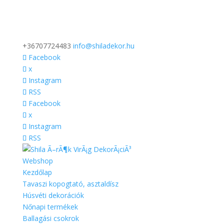
+36707724483
info@shiladekor.hu
Facebook
x
Instagram
RSS
Facebook
x
Instagram
RSS
Webshop
Kezdőlap
Tavaszi kopogtató, asztaldísz
Húsvéti dekorációk
Nőnapi termékek
Ballagási csokrok