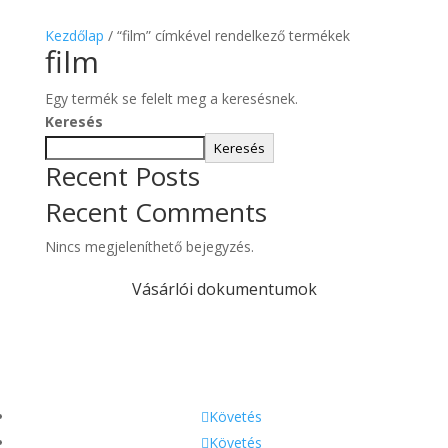
Kezdőlap
/ “film” címkével rendelkező termékek
film
Egy termék se felelt meg a keresésnek.
Keresés
Keresés
Recent Posts
Recent Comments
Nincs megjeleníthető bejegyzés.
Vásárlói dokumentumok
A.SZ.F
GDPR
Fizetés és szállítás
Követés
Követés