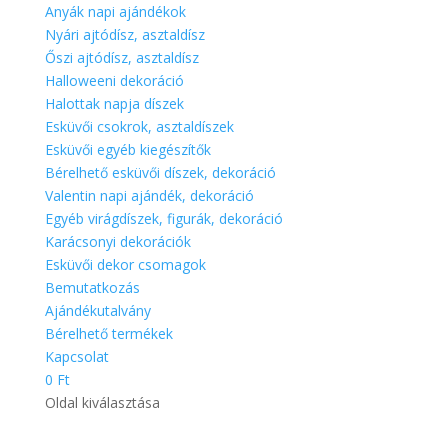
Anyák napi ajándékok
Nyári ajtódísz, asztaldísz
Őszi ajtódísz, asztaldísz
Halloweeni dekoráció
Halottak napja díszek
Esküvői csokrok, asztaldíszek
Esküvői egyéb kiegészítők
Bérelhető esküvői díszek, dekoráció
Valentin napi ajándék, dekoráció
Egyéb virágdíszek, figurák, dekoráció
Karácsonyi dekorációk
Esküvői dekor csomagok
Bemutatkozás
Ajándékutalvány
Bérelhető termékek
Kapcsolat
0 Ft
Oldal kiválasztása