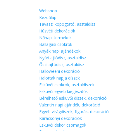
Halloweeni dekoráció
Halottak napja díszek
Esküvői csokrok, asztaldíszek
Esküvői egyéb kiegészítők
Bérelhető esküvői díszek, dekoráció
Valentin napi ajándék, dekoráció
Egyéb virágdíszek, figurák, dekoráció
Karácsonyi dekorációk
Esküvői dekor csomagok
Bemutatkozás
Ajándékutalvány
Bérelhető termékek
Kapcsolat
0 Ft
Oldal kiválasztása
Kezdőlap
/ “rózsaszín. Púderes” címkével rende
rózsaszín. Púderes