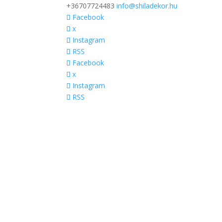
+36707724483
info@shiladekor.hu
Facebook
x
Instagram
RSS
Facebook
x
Instagram
RSS
Webshop
Kezdőlap
Tavaszi kopogtató, asztaldísz
Húsvéti dekorációk
Nőnapi termékek
Ballagási csokrok
Anyák napi ajándékok
Nyári ajtódísz, asztaldísz
Őszi ajtódísz, asztaldísz