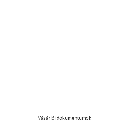
Vásárlói dokumentumok
A.SZ.F
GDPR
Fizetés és szállítás
Követés
Követés
Követés
Követés